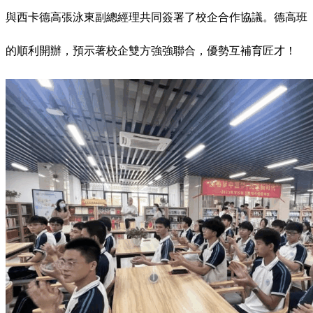
與西卡德高張泳東副總經理共同簽署了校企合作協議。德高班
的順利開辦，預示著校企雙方強強聯合，優勢互補育匠才！