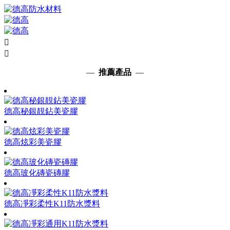


—
推薦產品
—
德高秘銀靚鉆美瓷膠
德高炫彩美瓷膠
德高玻化磚瓷磚膠
德高凈彩柔性K11防水漿料