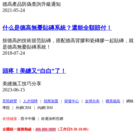
德高產品防偽查詢升級通知
2021-05-24
什么是德高無憂貼磚系統？還能全額賠付！
按德高的技術規范貼磚，搭配德高背膠和瓷磚膠一起貼磚，就
是德高無憂貼磚系統！
2018-07-24
頭疼！美縫又“白白”了！
美縫施工技巧分享
2023-06-15
亮照經營
|
人才招聘
|
招商加盟
|
研發中心
|
全球分布
|
聯系德高
|
網絡
學院
|
外網CRM
|
內網CRM
友情鏈接：
西卡中國
|
鈴鹿涂料官網
全國統一服務熱線：
400-800-9889
（工作日9:30-18:00）