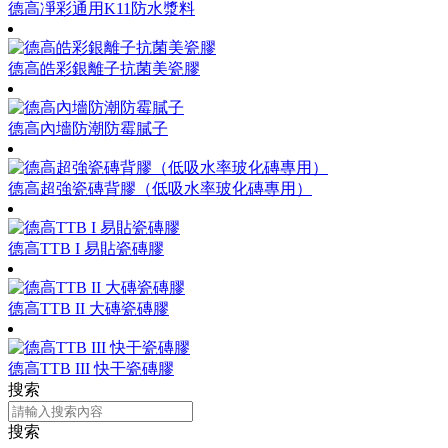
德高凈彩通用K11防水漿料
德高皓彩銀離子抗菌美瓷膠
德高內墻防潮防霉膩子
德高超強瓷磚背膠（低吸水率玻化磚專用）
德高TTB I 易貼瓷磚膠
德高TTB II 大磚瓷磚膠
德高TTB III 快干瓷磚膠
搜索
搜索