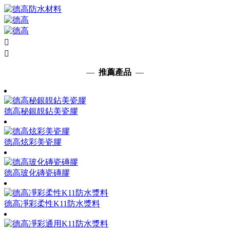


—
推薦產品
—
德高秘銀靚鉆美瓷膠
德高炫彩美瓷膠
德高玻化磚瓷磚膠
德高凈彩柔性K11防水漿料