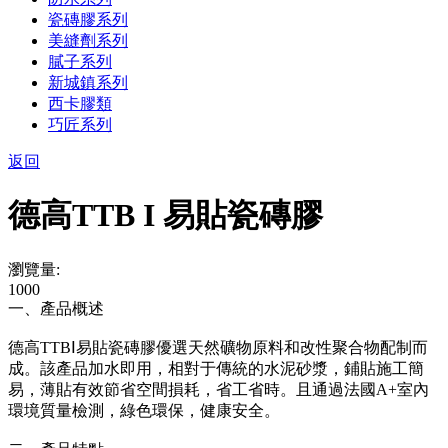
瓷磚膠系列
美縫劑系列
膩子系列
新城鎮系列
西卡膠類
巧匠系列
返回
德高TTB I 易貼瓷磚膠
瀏覽量:
1000
一、產品概述
德高TTBⅠ易貼瓷磚膠優選天然礦物原料和改性聚合物配制而
成。該產品加水即用，相對于傳統的水泥砂漿，鋪貼施工簡
易，薄貼有效節省空間損耗，省工省時。且通過法國A+室內
環境質量檢測，綠色環保，健康安全。