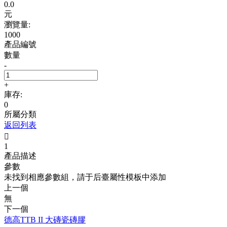
0.0
元
瀏覽量:
1000
產品編號
數量
-
+
庫存:
0
所屬分類
返回列表

1
產品描述
參數
未找到相應參數組，請于后臺屬性模板中添加
上一個
無
下一個
德高TTB II 大磚瓷磚膠