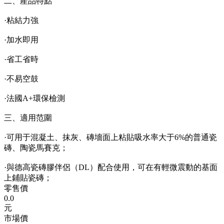
二、產品特點
·粘結力強
·加水即用
·省工省時
·不易空鼓
·法國A+環保檢測
三、適用范圍
·可用于混凝土、抹灰、磚墻面上粘貼吸水率大于6%的普通瓷
磚、陶瓷馬賽克；
·與德高瓷磚膠伴侶（DL）配合使用，可在有輕微震動的基面
上鋪貼瓷磚；
零售價
0.0
元
市場價