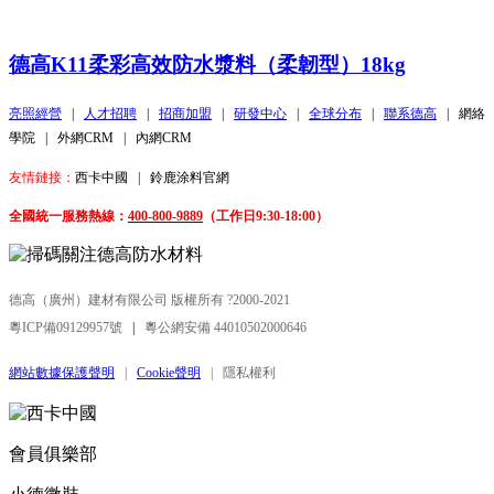
德高K11柔彩高效防水漿料（柔韌型）18kg
亮照經營
|
人才招聘
|
招商加盟
|
研發中心
|
全球分布
|
聯系德高
|
網絡
學院
|
外網CRM
|
內網CRM
友情鏈接：
西卡中國
|
鈴鹿涂料官網
全國統一服務熱線：
400-800-9889
（工作日9:30-18:00）
德高（廣州）建材有限公司 版權所有 ?2000-2021
粵ICP備09129957號
|
粵公網安備 44010502000646
網站數據保護聲明
|
Cookie聲明
|
隱私權利
會員俱樂部