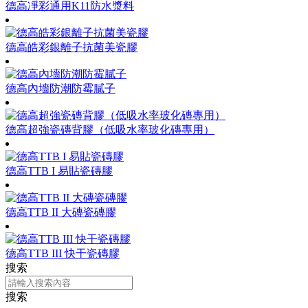
德高凈彩通用K11防水漿料
德高皓彩銀離子抗菌美瓷膠
德高內墻防潮防霉膩子
德高超強瓷磚背膠（低吸水率玻化磚專用）
德高TTB I 易貼瓷磚膠
德高TTB II 大磚瓷磚膠
德高TTB III 快干瓷磚膠
搜索
搜索