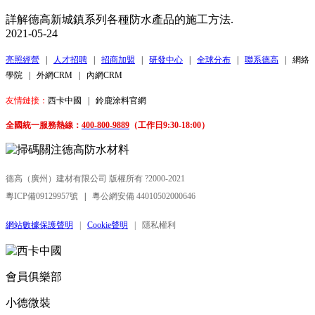
詳解德高新城鎮系列各種防水產品的施工方法.
2021-05-24
亮照經營
|
人才招聘
|
招商加盟
|
研發中心
|
全球分布
|
聯系德高
|
網絡
學院
|
外網CRM
|
內網CRM
友情鏈接：
西卡中國
|
鈴鹿涂料官網
全國統一服務熱線：
400-800-9889
（工作日9:30-18:00）
德高（廣州）建材有限公司 版權所有 ?2000-2021
粵ICP備09129957號
|
粵公網安備 44010502000646
網站數據保護聲明
|
Cookie聲明
|
隱私權利
會員俱樂部
小德微裝