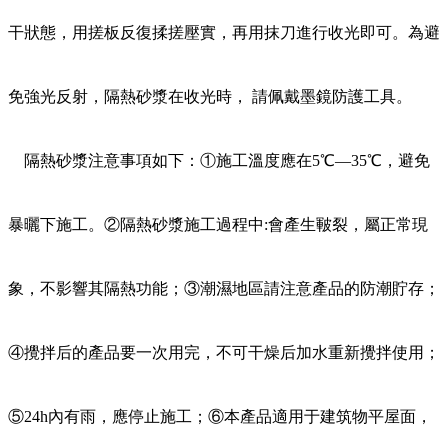
干狀態，用搓板反復揉搓壓實，再用抹刀進行收光即可。為避
免強光反射，隔熱砂漿在收光時， 請佩戴墨鏡防護工具。
隔熱砂漿注意事項如下：①施工溫度應在5℃—35℃，避免
暴曬下施工。②隔熱砂漿施工過程中:會產生皸裂，屬正常現
象，不影響其隔熱功能；③潮濕地區請注意產品的防潮貯存；
④攪拌后的產品要一次用完，不可干燥后加水重新攪拌使用；
⑤24h內有雨，應停止施工；⑥本產品適用于建筑物平屋面，