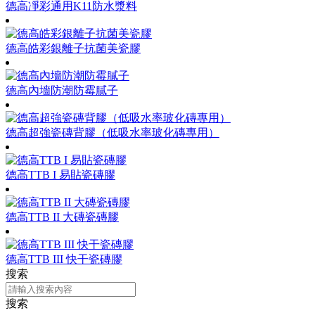
德高凈彩通用K11防水漿料
德高皓彩銀離子抗菌美瓷膠
德高內墻防潮防霉膩子
德高超強瓷磚背膠（低吸水率玻化磚專用）
德高TTB I 易貼瓷磚膠
德高TTB II 大磚瓷磚膠
德高TTB III 快干瓷磚膠
搜索
搜索