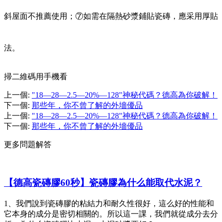
斜屋面不推薦使用；⑦如需在隔熱砂漿鋪貼瓷磚，應采用厚貼
法。
掃二維碼用手機看
上一個
:
"18—28—2.5—20%—128"神秘代碼？德高為你破解！
下一個
:
那些年，你不曾了解的外墻優品
上一個
:
"18—28—2.5—20%—128"神秘代碼？德高為你破解！
下一個
:
那些年，你不曾了解的外墻優品
更多問題解答
【德高瓷磚膠60秒】瓷磚膠為什么能取代水泥？
1、我們說到瓷磚膠的粘結力和耐久性很好，這么好的性能和
它本身的成分是密切相關的。所以這一課，我們就從成分去分