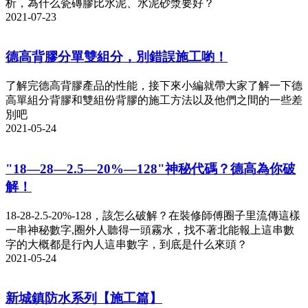
析，為什么瓷磚膠比水泥、水泥砂漿要好？
2021-07-23
德高背膠分單雙組分，別錯誤施工喲！
了解完德高背膠產品的性能，接下來小編就帶大家了解一下德
高單組分背膠和雙組份背膠的施工方法以及他們之間的一些差
別吧
2021-05-24
"18—28—2.5—20%—128"神秘代碼？德高為你破
解！
18-28-2.5-20%-128，該怎么破解？在裝修師傅圈子里流傳這樣
一串神秘數字,圈外人聽得一頭霧水，找不著北能報上這串數
字的大概都是行內人這串數字，到底是什么來頭？
2021-05-24
新城鎮防水系列【施工篇】