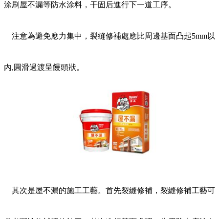
涂刷屋不漏等防水涂料，干固后進行下一道工序。
注意為避免應力集中，裂縫修補處應比周邊基面凸起5mm以
內,圓滑過渡呈饅頭狀。
其次是屋不漏的施工工藝。首先裂縫修補，裂縫修補工藝可