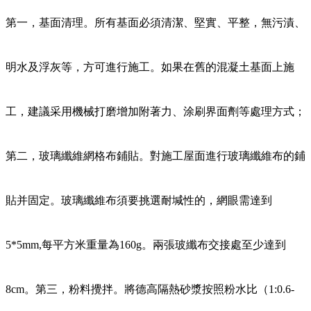
第一，基面清理。所有基面必須清潔、堅實、平整，無污漬、
明水及浮灰等，方可進行施工。如果在舊的混凝土基面上施
工，建議采用機械打磨增加附著力、涂刷界面劑等處理方式；
第二，玻璃纖維網格布鋪貼。對施工屋面進行玻璃纖維布的鋪
貼并固定。玻璃纖維布須要挑選耐堿性的，網眼需達到
5*5mm,每平方米重量為160g。兩張玻纖布交接處至少達到
8cm。第三，粉料攪拌。將德高隔熱砂漿按照粉水比（1:0.6-