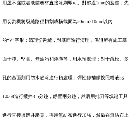
用屋不漏或者液體卷材直接涂刷即可。對超過1mm的裂縫，先
用切割機將裂縫路徑切割成橫截面為20mm×10mm以內
的“V”字形；清理切割縫，對基面進行清理，保證所有施工基
面干凈、堅實、無油污和浮塵等，用水預處理；對于疏松、多
孔的基面則用防水底涂進行預處理；彈性修補膠按照粉液比
1:0.68進行攪拌3-5分鐘，靜置兩分鐘，然后用批刀等填縫工具
進行直接填縫并壓實，再用無紡布進行加強，然后在無紡布上