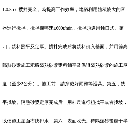
1:0.85）攪拌完全。為提高工作效率，建議利用體積較大的容
器進行攪拌，攪拌機轉速≤600r/min，攪拌頭選用鈍口式。第
四，漿料攤平及定厚。攪拌完成后將漿料倒入基面，并用德高
隔熱砂漿施工耙將隔熱砂漿漿料鋪平及保證隔熱砂漿的施工厚
度（至少2公分）。施工前，請穿戴好雨鞋等護具。第五，找
平找坡。隔熱砂漿定厚完成后，用杠尺進行粗找平或者找坡，
以便施工屋面盡快排水；第六，表面收光。待隔熱砂漿處于半