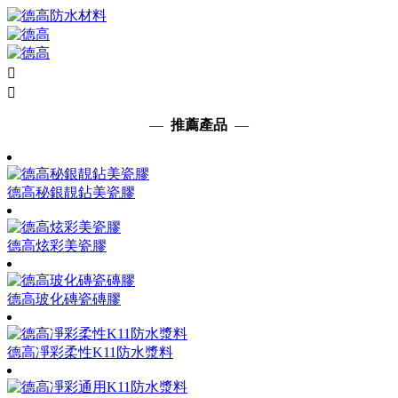


—
推薦產品
—
德高秘銀靚鉆美瓷膠
德高炫彩美瓷膠
德高玻化磚瓷磚膠
德高凈彩柔性K11防水漿料