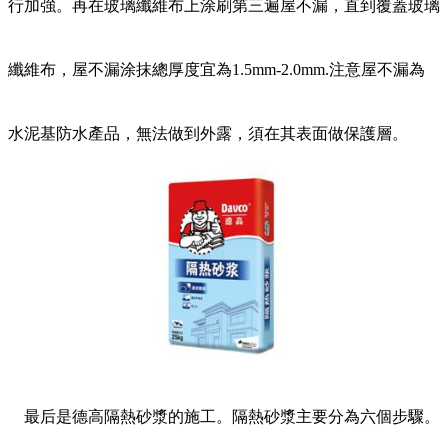
行加強。再在玻璃纖維布上涂刷第三遍屋不漏，直到覆蓋玻璃
纖維布，屋不漏涂抹總厚度宜為1.5mm-2.0mm.注意屋不漏為
水泥基防水產品，無法做到外露，須在其表面做保護層。
最后是德高隔熱砂漿的施工。隔熱砂漿主要分為六個步驟。