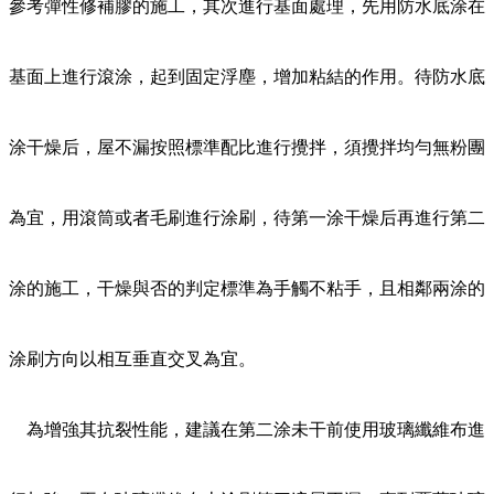
參考彈性修補膠的施工，其次進行基面處理，先用防水底涂在
基面上進行滾涂，起到固定浮塵，增加粘結的作用。待防水底
涂干燥后，屋不漏按照標準配比進行攪拌，須攪拌均勻無粉團
為宜，用滾筒或者毛刷進行涂刷，待第一涂干燥后再進行第二
涂的施工，干燥與否的判定標準為手觸不粘手，且相鄰兩涂的
涂刷方向以相互垂直交叉為宜。
為增強其抗裂性能，建議在第二涂未干前使用玻璃纖維布進