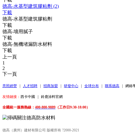
德高-水基型建筑膠粘劑 (2)
下載
德高-水基型建筑膠粘劑
下載
德高-墻用膩子
下載
德高-無機堵漏防水材料
下載
上一頁
1
2
下一頁
亮照經營
|
人才招聘
|
招商加盟
|
研發中心
|
全球分布
|
聯系德高
|
網絡
友情鏈接：
西卡中國
|
鈴鹿涂料官網
全國統一服務熱線：
400-800-9889
（工作日9:30-18:00）
德高（廣州）建材有限公司 版權所有 ?2000-2021