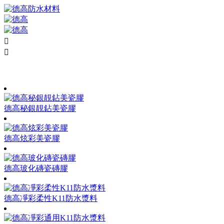


德高秘銀靚鉆美瓷膠
德高炫彩美瓷膠
德高玻化磚瓷磚膠
德高凈彩柔性K11防水漿料