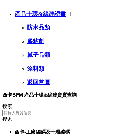

產品十環&綠建證書

防水品類
膠粘劑
膩子品類
涂料類
返回首頁
西卡BFM 產品十環&綠建資質查詢
搜索
搜索
西卡-工廠編碼及十環編碼