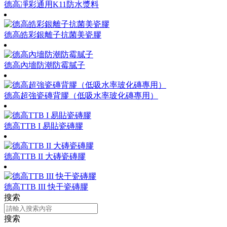
德高凈彩通用K11防水漿料
德高皓彩銀離子抗菌美瓷膠
德高內墻防潮防霉膩子
德高超強瓷磚背膠（低吸水率玻化磚專用）
德高TTB I 易貼瓷磚膠
德高TTB II 大磚瓷磚膠
德高TTB III 快干瓷磚膠
搜索
搜索