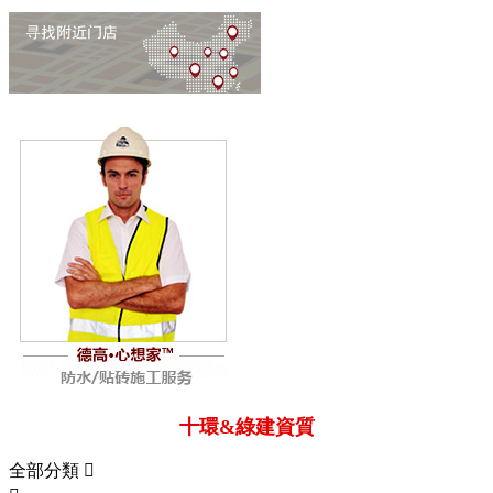
十環&綠建資質
全部分類
