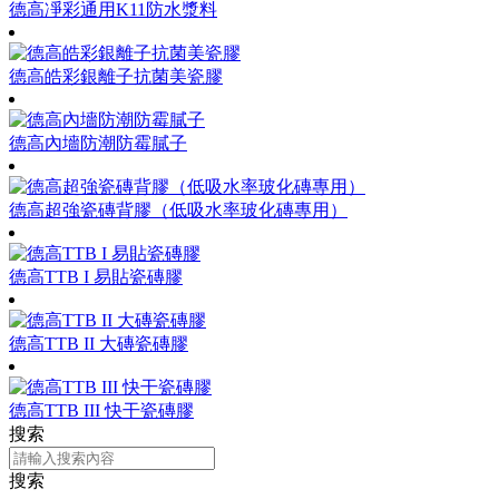
德高凈彩通用K11防水漿料
德高皓彩銀離子抗菌美瓷膠
德高內墻防潮防霉膩子
德高超強瓷磚背膠（低吸水率玻化磚專用）
德高TTB I 易貼瓷磚膠
德高TTB II 大磚瓷磚膠
德高TTB III 快干瓷磚膠
搜索
搜索