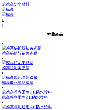


—
推薦產品
—
德高秘銀靚鉆美瓷膠
德高炫彩美瓷膠
德高玻化磚瓷磚膠
德高凈彩柔性K11防水漿料