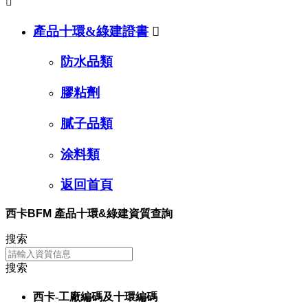

產品十環&綠建證書

防水品類
膠粘劑
膩子品類
涂料類
返回首頁
西卡BFM 產品十環&綠建資質查詢
搜索
搜索
西卡-工廠編碼及十環編碼