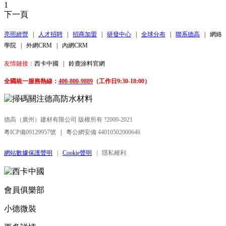
1
下一頁
亮照經營
|
人才招聘
|
招商加盟
|
研發中心
|
全球分布
|
聯系德高
|
網絡
學院
|
外網CRM
|
內網CRM
友情鏈接：
西卡中國
|
鈴鹿涂料官網
全國統一服務熱線：
400-800-9889
（工作日9:30-18:00）
德高（廣州）建材有限公司 版權所有 ?2000-2021
粵ICP備09129957號
|
粵公網安備 44010502000646
網站數據保護聲明
|
Cookie聲明
|
隱私權利
會員俱樂部
小德微裝