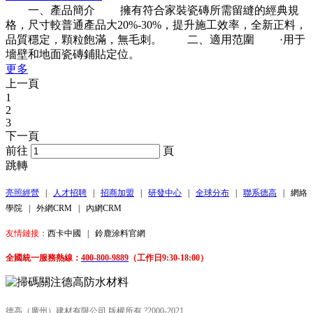
一、產品簡介 擁有符合家裝瓷磚所需留縫的經典規
格，尺寸較普通產品大20%-30%，提升施工效率，全新正料，
品質穩定，顆粒飽滿，無毛刺。 二、適用范圍 ·用于
墻壁和地面瓷磚鋪貼定位。
更多
上一頁
1
2
3
下一頁
前往
頁
跳轉
亮照經營
|
人才招聘
|
招商加盟
|
研發中心
|
全球分布
|
聯系德高
|
網絡
學院
|
外網CRM
|
內網CRM
友情鏈接：
西卡中國
|
鈴鹿涂料官網
全國統一服務熱線：
400-800-9889
（工作日9:30-18:00）
德高（廣州）建材有限公司 版權所有 ?2000-2021