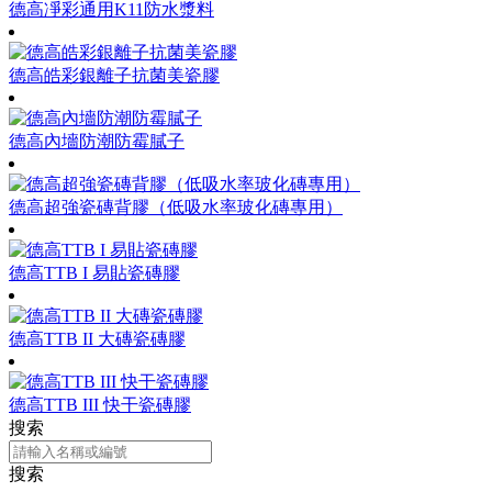
德高凈彩通用K11防水漿料
德高皓彩銀離子抗菌美瓷膠
德高內墻防潮防霉膩子
德高超強瓷磚背膠（低吸水率玻化磚專用）
德高TTB I 易貼瓷磚膠
德高TTB II 大磚瓷磚膠
德高TTB III 快干瓷磚膠
搜索
搜索