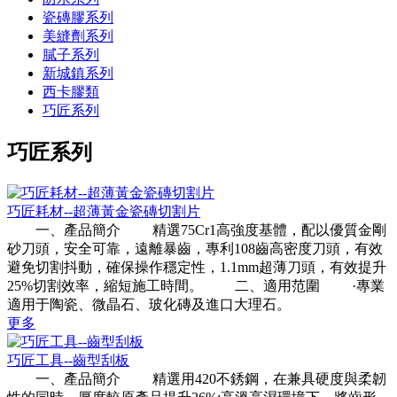
瓷磚膠系列
美縫劑系列
膩子系列
新城鎮系列
西卡膠類
巧匠系列
巧匠系列
巧匠耗材--超薄黃金瓷磚切割片
一、產品簡介 精選75Cr1高強度基體，配以優質金剛
砂刀頭，安全可靠，遠離暴齒，專利108齒高密度刀頭，有效
避免切割抖動，確保操作穩定性，1.1mm超薄刀頭，有效提升
25%切割效率，縮短施工時間。 二、適用范圍 ·專業
適用于陶瓷、微晶石、玻化磚及進口大理石。
更多
巧匠工具--齒型刮板
一、產品簡介 精選用420不銹鋼，在兼具硬度與柔韌