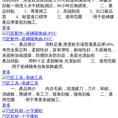
性的同時，厚度較原產品提升26%;高溫高濕環境下，將齒形
刮板一側浸入水中銹蝕測試，96小時后無銹斑。 二、產
品特點 1、專業精工 2、高端制造 3、出口級品
質 4、歐盟進口標準 三、適用范圍 ·用于瓷磚膠
產品專業批刮施工。
更多
巧匠配件--瓷磚陽角線-PVC
一、產品簡介 用料足量,厚度較市場普通產品厚50%;
考究全新正料，柔韌性好，富有彈性，耐候性好，不易褪色，
表面附加保護膜，防塵防灰防刮花，表面光潔如初 二、
產品特點 用料十足 柔韌耐候 光潔如初 三、適用范圍
·用于瓷磚陽角包角裝飾處理。
更多
巧匠工具--美縫工具
一、產品簡介 內含毛刷，清潔鏟刀，刀片，和紙，
清縫錐，壓縫球，美工刀，陰角刮板，陽角刮板 二、適
用范圍 ·用于專業美縫施工。
更多
巧匠耗材--十字膠粒