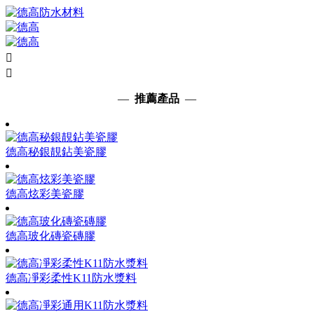


—
推薦產品
—
德高秘銀靚鉆美瓷膠
德高炫彩美瓷膠
德高玻化磚瓷磚膠
德高凈彩柔性K11防水漿料