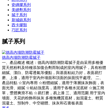
瓷磚膠系列
美縫劑系列
膩子系列
新城鎮系列
西卡膠類
巧匠系列
膩子系列
德高內墻防潮防霉膩子
一、產品概述 概述：德高內墻防潮防霉膩子是由采用多種優
質天然粉料及特種添加復合劑而制成的室內用膩子，具有粉體
細膩、潔白、防霉透氣等優點，與基面粘結力好，表面易打
磨、上漆，適用于室內外墻面和頂面的抹面找平處理。 二、
產品特點 ☆室內專用 ☆粉體細膩，適用于薄層抹灰飾面，表
面光滑、細膩 ☆粘結強度高，適用于各種水泥底材 ☆施工簡
單，漿體爽滑不粘 ☆易打磨，易上漆 三、適用范圍 用于室內
墻面、天花的粉飾和抹灰 多種無機質底材，如混凝土、輕質
混凝土、預制件、中空砌體、抹灰和石膏板表面