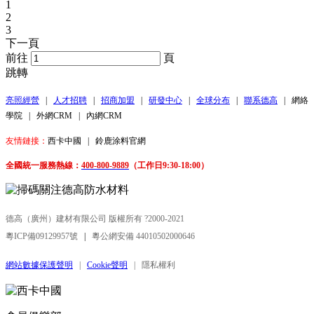
1
2
3
下一頁
前往
頁
跳轉
亮照經營
|
人才招聘
|
招商加盟
|
研發中心
|
全球分布
|
聯系德高
|
網絡
學院
|
外網CRM
|
內網CRM
友情鏈接：
西卡中國
|
鈴鹿涂料官網
全國統一服務熱線：
400-800-9889
（工作日9:30-18:00）
德高（廣州）建材有限公司 版權所有 ?2000-2021
粵ICP備09129957號
|
粵公網安備 44010502000646
網站數據保護聲明
|
Cookie聲明
|
隱私權利