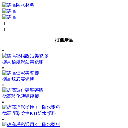


—
推薦產品
—
德高秘銀靚鉆美瓷膠
德高炫彩美瓷膠
德高玻化磚瓷磚膠
德高凈彩柔性K11防水漿料