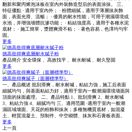
翻新和聚丙烯泡沫板在室內外裝飾造型后的表面涂抹。 三、
特征優點 · 適用于室內外； · 粉體細膩，適用于薄層抹灰飾
面，表面光滑、流暢； · 優異的耐水性能，可用于潮濕環境或
水池，并增強墻體抗滲功能； · 粘結強度高，適用于各種水泥
底材； · 施工簡單，漿體爽滑不粘； · 著色容易，色澤均勻牢
固。
更多
德高批得爽底層耐水膩子粉
產品簡介 安全環保 、高效找平 、耐水耐堿 、耐久堅固
更多
德高批得爽膩子（面層標準型）
一、產品概述 批刮滑爽，耐水耐堿，粘結力強，施工后表面
細膩均勻，與基面粘結力好，適用于室內一般潮濕環境墻面與
頂面的抹面處理。 二、產品特點 1、批刮滑爽 2、耐水耐堿
3、粘結力強 4、細膩均勻 三、適用范圍 ·適用于室內一般潮
濕區域墻面、天花的粉飾和抹灰；多種無機質底材，如混凝
土、輕質混凝土、預制件、中空砌體、抹灰和石膏板表面。
更多
上一頁