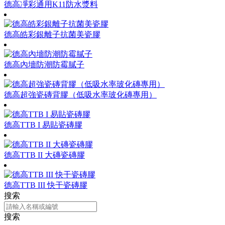
德高凈彩通用K11防水漿料
德高皓彩銀離子抗菌美瓷膠
德高內墻防潮防霉膩子
德高超強瓷磚背膠（低吸水率玻化磚專用）
德高TTB I 易貼瓷磚膠
德高TTB II 大磚瓷磚膠
德高TTB III 快干瓷磚膠
搜索
搜索