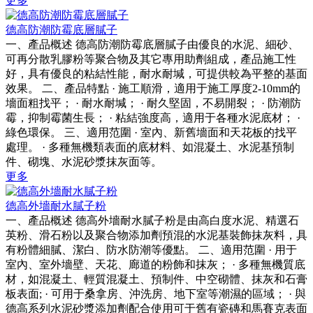
更多
德高防潮防霉底層膩子
一、產品概述 德高防潮防霉底層膩子由優良的水泥、細砂、
可再分散乳膠粉等聚合物及其它專用助劑組成，產品施工性
好，具有優良的粘結性能，耐水耐堿，可提供較為平整的基面
效果。 二、產品特點 · 施工順滑，適用于施工厚度2-10mm的
墻面粗找平； · 耐水耐堿； · 耐久堅固，不易開裂； · 防潮防
霉，抑制霉菌生長； · 粘結強度高，適用于各種水泥底材； ·
綠色環保。 三、適用范圍 · 室內、新舊墻面和天花板的找平
處理。 · 多種無機類表面的底材料、如混凝土、水泥基預制
件、砌塊、水泥砂漿抹灰面等。
更多
德高外墻耐水膩子粉
一、產品概述 德高外墻耐水膩子粉是由高白度水泥、精選石
英粉、滑石粉以及聚合物添加劑預混的水泥基裝飾抹灰料，具
有粉體細膩、潔白、防水防潮等優點。 二、適用范圍 · 用于
室內、室外墻壁、天花、廊道的粉飾和抹灰； · 多種無機質底
材，如混凝土、輕質混凝土、預制件、中空砌體、抹灰和石膏
板表面; · 可用于桑拿房、沖洗房、地下室等潮濕的區域； · 與
德高系列水泥砂漿添加劑配合使用可于舊有瓷磚和馬賽克表面